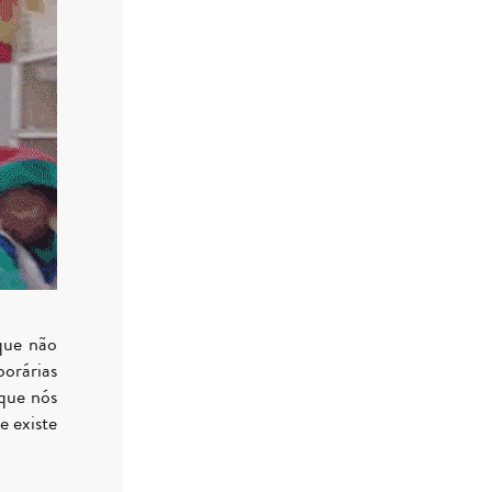
 que não
porárias
 que nós
e existe