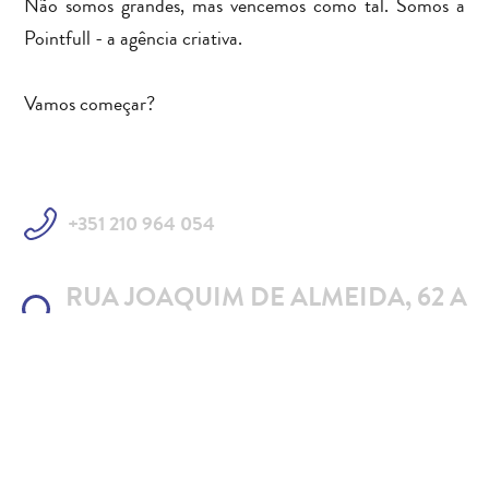
Não somos grandes, mas vencemos como tal. Somos a
Pointfull - a agência criativa.
Vamos começar?
+351 210 964 054
RUA JOAQUIM DE ALMEIDA, 62 A
- MONTIJO
GERAL@POINTFULL.PT